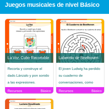
Juegos musicales de nivel Básico
La Voz. Cubo Recortable
Laberinto de Beethoven
Recorta y construye el
El joven Ludwig ha perdido
dado.Lánzalo y pon sonido
su cuaderno de
a las expresiones.
conversaciones, como
sufre de sordera lo utiliza
Recursos
Básico
Recursos
Básico
para comunicarse. Ayuda a
Beethoven a encontrar su