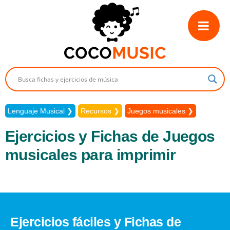
Saltar
Saltar
Saltar
a
al
a
la
contenido
la
navegación
principal
barra
principal
lateral
principal
Lenguaje Musical
Recursos
Juegos musicales
Ejercicios y Fichas de Juegos
musicales para imprimir
Ejercicios fáciles y Fichas de