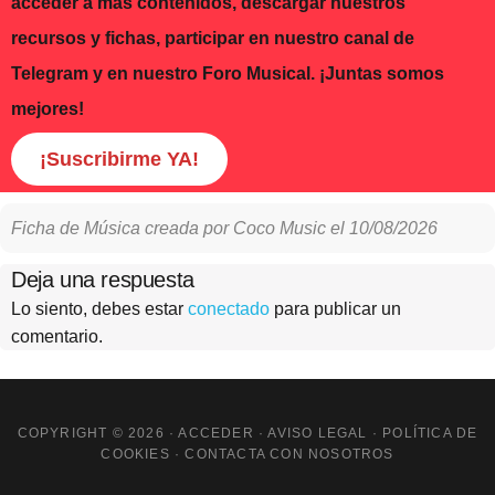
acceder a más contenidos, descargar nuestros
recursos y fichas, participar en nuestro canal de
Telegram y en nuestro Foro Musical. ¡Juntas somos
mejores!
¡Suscribirme YA!
Ficha de Música creada por
Coco Music
el
10/08/2026
Interacciones
Deja una respuesta
Lo siento, debes estar
conectado
para publicar un
con
comentario.
los
lectores
COPYRIGHT © 2026 ·
ACCEDER
·
AVISO LEGAL
·
POLÍTICA DE
COOKIES
·
CONTACTA CON NOSOTROS