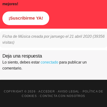
mejores!
¡Suscribirme YA!
Ficha de Música creada por
jarruego
el
21 abril 2020
(39356
visitas)
Interacciones
Deja una respuesta
con
Lo siento, debes estar
conectado
para publicar un
comentario.
los
lectores
COPYRIGHT © 2026 ·
ACCEDER
·
AVISO LEGAL
·
POLÍTICA DE
COOKIES
·
CONTACTA CON NOSOTROS