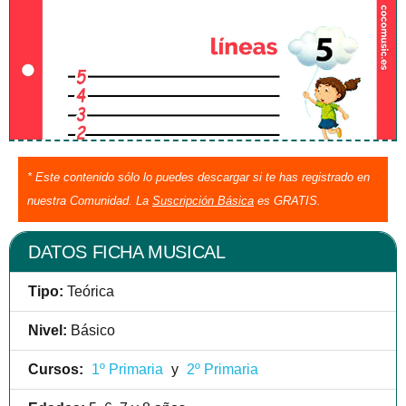
* Este contenido sólo lo puedes descargar si te has registrado en
nuestra Comunidad. La
Suscripción Básica
es GRATIS.
DATOS FICHA MUSICAL
Tipo:
Teórica
Nivel:
Básico
Cursos:
1º Primaria
y
2º Primaria