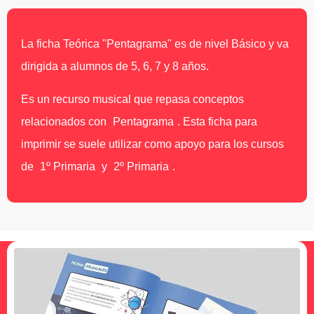
La ficha Teórica "Pentagrama" es de nivel Básico y va
dirigida a alumnos de 5, 6, 7 y 8 años.
Es un recurso musical que repasa conceptos
relacionados con
Pentagrama
. Esta ficha para
imprimir se suele utilizar como apoyo para los cursos
de
1º Primaria
y
2º Primaria
.